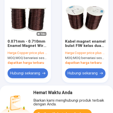
0.071mm - 0.710mm
Kabel magnet enamel
Enamel Magnet Wire
bulat FIW kelas dua
Zero Defect
0,071mm - 0,710mm
Harga:
Copper price plus processing fee plus freight
Harga:
Copper price plus processing fee plus freight
Tembaga Enamel
MOQ:
MOQ bervariasi sesuai dengan ukuran spesifikasi
MOQ:
MOQ bervariasi sesuai dengan ukuran spesifikasi
Bulat Wire
dapatkan harga terbaru
dapatkan harga terbaru
Hubungi sekarang
Hubungi sekarang
Hemat Waktu Anda
Biarkan kami menghubungi produk terbaik
dengan Anda.