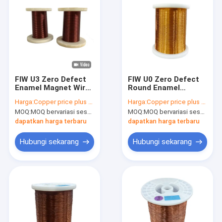
FIW U3 Zero Defect
FIW U0 Zero Defect
Enamel Magnet Wire
Round Enamel
Tembaga enamel
Magnet Wire Kabel
Harga:
Copper price plus processing fee plus freight
Harga:
Copper price plus processing fee plus freight
kawat terisolasi JIS
tembaga yang
MOQ:
MOQ bervariasi sesuai dengan ukuran spesifikasi
MOQ:
MOQ bervariasi sesuai dengan ukuran spesifikasi
Standar
terisolasi
sepenuhnya Kabel
dapatkan harga terbaru
dapatkan harga terbaru
enamel
Hubungi sekarang
Hubungi sekarang
Beranda
Produk
Pertunjukan VR