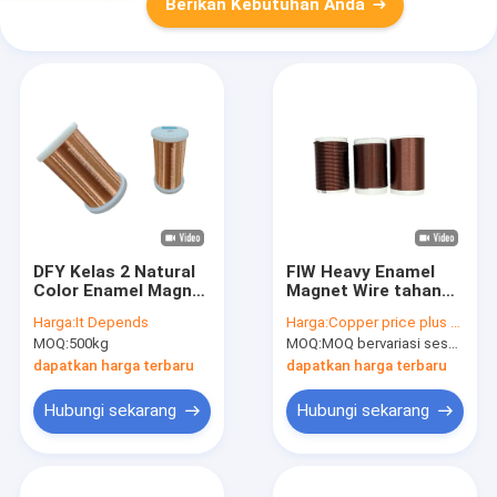
Berikan Kebutuhan Anda
DFY Kelas 2 Natural
FIW Heavy Enamel
Color Enamel Magnet
Magnet Wire tahan
Wire Dengan
panas bundar
Harga:
It Depends
Harga:
Copper price plus processing fee plus freight
Diameter 0,116 mm
terisolasi kawat
MOQ:
500kg
MOQ:
MOQ bervariasi sesuai dengan ukuran spesifikasi
Dengan Standar IEC
tembaga magnet
Untuk Warna Vaiours
dapatkan harga terbaru
dapatkan harga terbaru
Hubungi sekarang
Hubungi sekarang