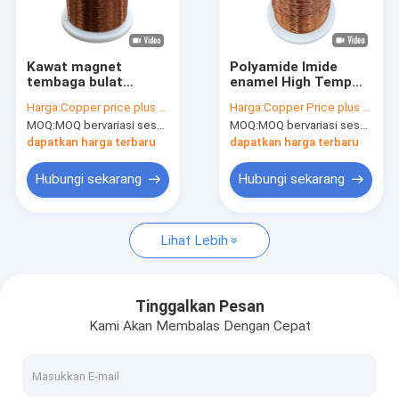
Tentang Kami
Tur Pabrik
Kawat magnet
Polyamide Imide
tembaga bulat
enamel High Temp
Kontrol kualitas
dilapisi enamel FIW
Magnet Wire AIW
Harga:
Copper price plus processing fee plus freight
Harga:
Copper Price plus Processing Fee plus Freight
Kelas Tiga Zero
Kelas Dua Untuk
MOQ:
MOQ bervariasi sesuai dengan ukuran spesifikasi
MOQ:
MOQ bervariasi sesuai dengan ukuran spesifikasi
cacat
Motor AWG 38-12
Hubungi Kami
dapatkan harga terbaru
dapatkan harga terbaru
Berita
Hubungi sekarang
Hubungi sekarang
Kasus
Lihat Lebih
Minta Kutipan
Tinggalkan Pesan
Kami Akan Membalas Dengan Cepat
kawat tembaga bulat beresimilasi
Kawat Berliku Tembaga Berenamel