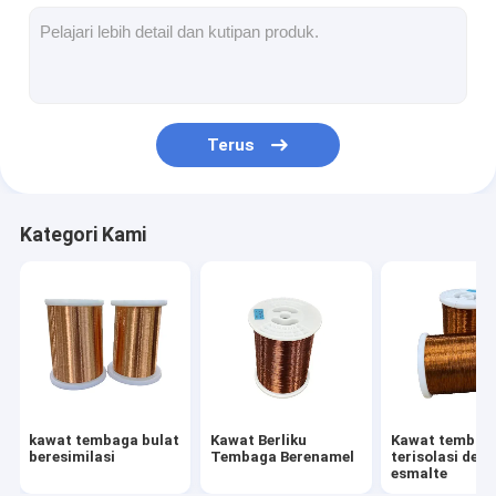
Kawat tembaga yang terisolasi dengan esmalte
Kawat magnet enamel
Kawat tembaga datar beresimilasi
Terus
Kawat Tertutup Sutra
kabel litz
Kategori Kami
Kawat magnet suhu tinggi
kawat tembaga bulat
Kawat Berliku
Kawat tembag
beresimilasi
Tembaga Berenamel
terisolasi den
esmalte