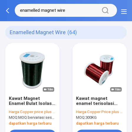
Enamelled Magnet Wire
(64)
Kawat Magnet
Kawat magnet
Enamel Bulat Isolasi
enamel terisolasi
Enamel Tunggal
enamel untuk aplikasi
Harga:
Copper price plus processing fee plus freight
Harga:
Copper Price plus Processing Fee plus Freight
0.0035 Untuk Motor
listrik serbaguna
MOQ:
MOQ bervariasi sesuai dengan ukuran spesifikasi
MOQ:
300KG
Winding,
Transformer Winding
dapatkan harga terbaru
dapatkan harga terbaru