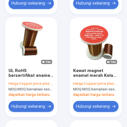
Hubungi sekarang
Hubungi sekarang
UL RoHS
Kawat magnet
bersertifikat enamel
enamel merah Kelas
Magnet Wire 180.C
termal 180 Diameter
Harga:
Copper price plus processing fee plus freight
Harga:
Copper price plus processing fee plus freight
Thermal Grade
0,071mm - 0,71mm
MOQ:
MOQ bervariasi sesuai dengan ukuran spesifikasi
MOQ:
MOQ bervariasi sesuai dengan ukuran spesifikasi
Tembaga Winding
Wire
dapatkan harga terbaru
dapatkan harga terbaru
Hubungi sekarang
Hubungi sekarang