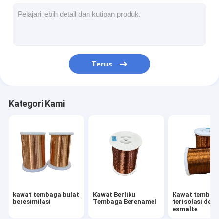
Kawat tembaga yang terisolasi dengan esmalte
Kawat magnet enamel
Kawat tembaga datar beresimilasi
Terus
Kawat Tertutup Sutra
kabel litz
Kategori Kami
Kawat magnet suhu tinggi
kawat tembaga bulat
Kawat Berliku
Kawat tembag
beresimilasi
Tembaga Berenamel
terisolasi den
esmalte