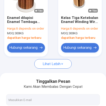
Tentang Kami
Tur Pabrik
Enamel dilapisi
Kelas Tiga Ketebalan
Enamel Tembaga
Enamel Winding Wire
Kontrol kualitas
Winding Wire
tembaga terisolasi
Harga:
It depends on order
Harga:
It depends on order
0,10mm-3,35mm
untuk operasi listrik
MOQ:
300KG
MOQ:
300KG
Diameter kawat
yang lancar
Hubungi Kami
untuk tahan lama
dapatkan harga terbaru
dapatkan harga terbaru
Tembaga Winding
Berita
Hubungi sekarang
Hubungi sekarang
Kasus
Lihat Lebih
Minta Kutipan
Tinggalkan Pesan
Kami Akan Membalas Dengan Cepat
kawat tembaga bulat beresimilasi
Kawat Berliku Tembaga Berenamel