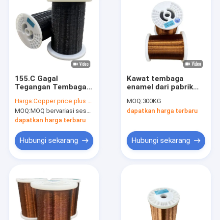
155.C Gagal
Kawat tembaga
Tegangan Tembaga
enamel dari pabrik
Winding Wire dengan
konduktor bebas
Harga:
Copper price plus processing fee plus freight
MOQ:
300KG
0,01mm-0,5mm
oksigen untuk
MOQ:
MOQ bervariasi sesuai dengan ukuran spesifikasi
dapatkan harga terbaru
Isolasi
peralatan listrik dan
elektronik
dapatkan harga terbaru
Hubungi sekarang
Hubungi sekarang
Beranda
Produk
Pertunjukan VR