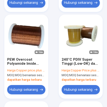
Hubungi sekarang
Hubungi sekarang
PEW Overcoat
240°C PDIV Super
Polyamide Imide
Tinggi (Low-DK) dan
enamel Winding Wire
Kawat Penggulung
Harga:
Copper price plus processing fee plus freight
Harga:
Copper Price plus Processing Fee plus Freight
0.10mm - 3.20mm
Tembaga Sektakuler
MOQ:
MOQ bervariasi sesuai dengan ukuran spesifikasi
MOQ:
MOQ bervariasi sesuai dengan ukuran spesifikasi
Untuk Motor Umum
yang Diemulasi dan
Bertahan Corona
dapatkan harga terbaru
dapatkan harga terbaru
HEVW-240CL
Hubungi sekarang
Hubungi sekarang