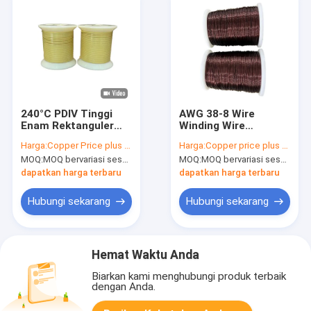
240°C PDIV Tinggi
AWG 38-8 Wire
Enam Rektanguler
Winding Wire
Tembaga Winding
Tembaga
Harga:
Copper Price plus Processing Fee plus Freight
Harga:
Copper price plus processing fee plus freight
Wire HEVW-240P
Elektromagnetik
MOQ:
MOQ bervariasi sesuai dengan ukuran spesifikasi
MOQ:
MOQ bervariasi sesuai dengan ukuran spesifikasi
Untuk Daya Tahan
yang Dijalin Kelas
Panas Yang Baik Dan
Termal 180°C
dapatkan harga terbaru
dapatkan harga terbaru
Kinerja PDIV Yang
Baik
Hubungi sekarang
Hubungi sekarang
Hemat Waktu Anda
Biarkan kami menghubungi produk terbaik
dengan Anda.