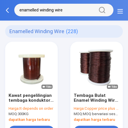
Enamelled Winding Wire
(228)
Kawat pengelilingian
Tembaga Bulat
tembaga konduktor
Enamel Winding Wire
tahan suhu tinggi
Overcoat Polyamide
Harga:
It depends on order
Harga:
Copper price plus processing fee plus freight
enamel untuk
Imide HAI tunggal
MOQ:
300KG
MOQ:
MOQ bervariasi sesuai dengan ukuran spesifikasi
industri otomotif
HEVW -220C
dapatkan harga terbaru
dapatkan harga terbaru