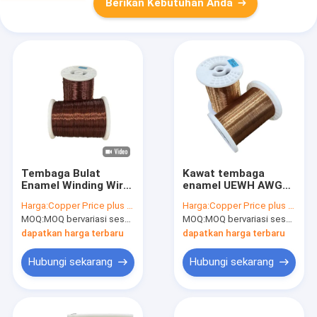
Berikan Kebutuhan Anda
Tembaga Bulat
Kawat tembaga
Enamel Winding Wire
enamel UEWH AWG
Overcoat Polyamide
46-18 Kelas suhu
Harga:
Copper Price plus Processing Fee plus Freight
Harga:
Copper Price plus Processing Fee plus Freight
Imide HAI 0.20mm-
180°C Untuk trafo
MOQ:
MOQ bervariasi sesuai dengan ukuran spesifikasi
MOQ:
MOQ bervariasi sesuai dengan ukuran spesifikasi
2.00mm Tunggal
tahan suhu Cocok
dapatkan harga terbaru
dapatkan harga terbaru
Hubungi sekarang
Hubungi sekarang