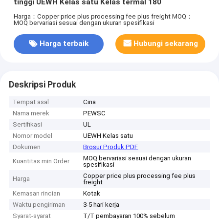
tinggi UEWH Kelas satu Kelas termal 180
Harga：Copper price plus processing fee plus freight
MOQ：
MOQ bervariasi sesuai dengan ukuran spesifikasi
Harga terbaik
Hubungi sekarang
Deskripsi Produk
Tempat asal
Cina
Nama merek
PEWSC
Sertifikasi
UL
Nomor model
UEWH Kelas satu
Dokumen
Brosur Produk PDF
MOQ bervariasi sesuai dengan ukuran
Kuantitas min Order
spesifikasi
Copper price plus processing fee plus
Harga
freight
Kemasan rincian
Kotak
Waktu pengiriman
3-5 hari kerja
Syarat-syarat
T/T pembayaran 100% sebelum