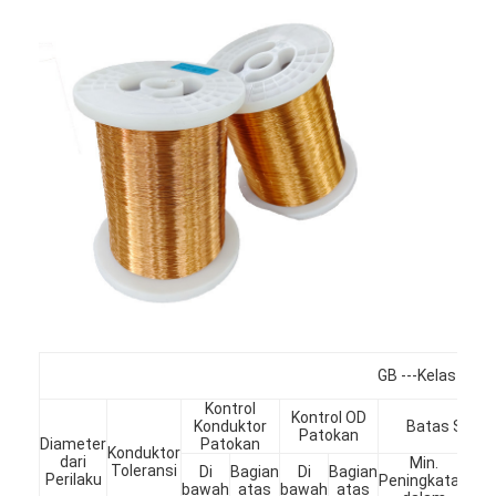
Beranda
GB ---Kelas 1 S
Kontrol
Kontrol OD
Produk
Konduktor
Batas Spesif
Patokan
Diameter
Patokan
Konduktor
dari
Min.
Pertunjukan VR
Toleransi
Di
Bagian
Di
Bagian
Perilaku
Peningkatan
s
bawah
atas
bawah
atas