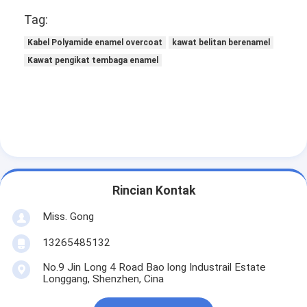
1.600
± 0.016
1.596
1.606
1.645
1.660
0.038
Tag:
Kabel Polyamide enamel overcoat
kawat belitan berenamel
Kawat pengikat tembaga enamel
Rincian Kontak
Miss. Gong
13265485132
No.9 Jin Long 4 Road Bao long Industrail Estate
Longgang, Shenzhen, Cina