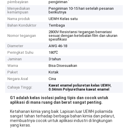
pembayaran
pengiriman
Menyediakan
Pengiriman 10-15 hari setelah pesanan
kemampuan
berikutnya
Nama produk
UEWH Kelas satu
Bahan Konduktor
Tembaga
2800V Resistansi tegangan bervariasi
Nomor tegangan
sesuai dengan ketebalan film dan ukuran
spesifikasi
Diameter
AWG 46-18
Peringkat Suhu
180℃
Jaminan
3 tahun
Warna
Bisa Disesuaikan
Paket
Kotak
Negara Asal
Cina
,
Kawat enamel poliuretan kelas UEWH
Cahaya Tinggi:
0.04mm Polyurethane kawat enamel
G1 adalah kelas isolasi paling tipis dan cocok untuk
aplikasi di mana ruang dan berat sangat penting.
Ketahanan kimia yang baik: Lapisan luar UEWH poliamida
sangat tahan terhadap berbagai bahan kimia dan pelarut,
membuatnya cocok untuk aplikasi industri di lingkungan
yang keras.