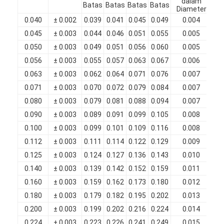
dalam
D
Batas
Batas
Batas
Batas
Diameter
kes
Tentang Kami
0.040
± 0.002
0.039
0.041
0.045
0.049
0.004
Tur Pabrik
0.045
± 0.003
0.044
0.046
0.051
0.055
0.005
0.050
± 0.003
0.049
0.051
0.056
0.060
0.005
Kontrol kualitas
0.056
± 0.003
0.055
0.057
0.063
0.067
0.006
0.063
± 0.003
0.062
0.064
0.071
0.076
0.007
Hubungi Kami
0.071
± 0.003
0.070
0.072
0.079
0.084
0.007
Berita
0.080
± 0.003
0.079
0.081
0.088
0.094
0.007
0.090
± 0.003
0.089
0.091
0.099
0.105
0.008
Kasus
0.100
± 0.003
0.099
0.101
0.109
0.116
0.008
0.112
± 0.003
0.111
0.114
0.122
0.129
0.009
Minta Kutipan
0.125
± 0.003
0.124
0.127
0.136
0.143
0.010
0.140
± 0.003
0.139
0.142
0.152
0.159
0.011
0.160
± 0.003
0.159
0.162
0.173
0.180
0.012
kawat tembaga bulat beresimilasi
0.180
± 0.003
0.179
0.182
0.195
0.202
0.013
Kawat Berliku Tembaga Berenamel
0.200
± 0.003
0.199
0.202
0.216
0.224
0.014
0.224
± 0.003
0.223
0.226
0.241
0.249
0.015