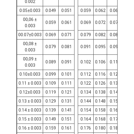
0.002
Kawat tembaga yang terisolasi dengan esmalte
0.05±0.003
0.049
0.051
0.059
0.062
0.065
Kawat magnet enamel
00,06 ±
0.059
0.061
0.069
0.072
0.075
0.003
Kawat tembaga datar beresimilasi
00.07±0.003
0.069
0.071
0.079
0.082
0.085
Kawat Tertutup Sutra
00,08 ±
0.079
0.081
0.091
0.095
0.099
0.003
kabel litz
00,09 ±
0.089
0.091
0.102
0.106
0.110
0.003
Kawat magnet suhu tinggi
0.10±0.003
0.099
0.101
0.112
0.116
0.120
0.11 ± 0.003
0.109
0.111
0.122
0.126
0.130
0.12±0.003
0.119
0.121
0.134
0.138
0.142
0.13 ± 0.003
0.129
0.131
0.144
0.148
0.152
0.14 ± 0.003
0.139
0.141
0.154
0.158
0.162
0.15 ± 0.003
0.149
0.151
0.164
0.168
0.172
0.16 ± 0.003
0.159
0.161
0.176
0.180
0.184