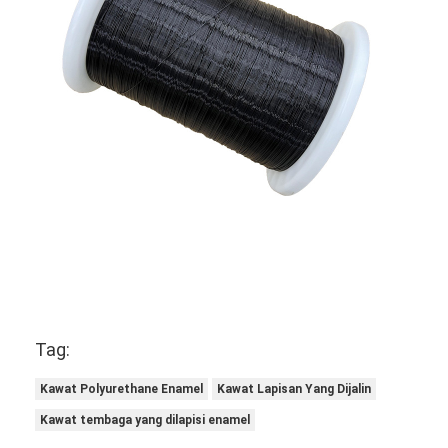
1.10±0.012
1.095
1.103
1.142
1.149
1.156
1.20 ± 0.012
1.195
1.203
1.242
1.249
1.258
1.30±0.012
1.295
1.305
1.344
1.351
1.358
1.40±0.012
1.395
1.405
1.444
1.451
1.458
1.50±0.012
1.495
1.505
1.546
1.553
1.560
1.60 ± 0.012
1.595
1.605
1.646
1.653
1.660
Tag:
Kawat Polyurethane Enamel
Kawat Lapisan Yang Dijalin
Kawat tembaga yang dilapisi enamel