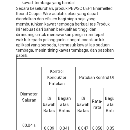
kawat tembaga yang handal.
Tentang Kami
Secara keseluruhan, produk PEWSC UEF1 Enamelled
Round Copper Wire adalah solusi yang dapat
Tur Pabrik
diandalkan dan efisien bagi siapa saja yang
membutuhkan kawat tembaga berkualitas.Produk
ini terbuat dari bahan berkualitas tinggi dan
Kontrol kualitas
dirancang untuk menawarkan pengiriman tepat
waktu kepada pelangganIni sangat cocok untuk
Hubungi Kami
aplikasi yang berbeda, termasuk kawat las paduan
tembaga, mesin tining kawat tembaga, dan pasokan
pabrik.
Berita
Kasus
Kontrol
Konduktor
Patokan Kontrol OD
Minta Kutipan
Patokan
Diameter
Di
Bagian
Di
Bagian
Saluran
Rata-
Pe
bawah
atas
bawah
atas
rata
D
kawat tembaga bulat beresimilasi
Batas
Batas
Batas
Batas
Kawat Berliku Tembaga Berenamel
00,04 ±
0.039
0.041
0.047
0.050
0.053