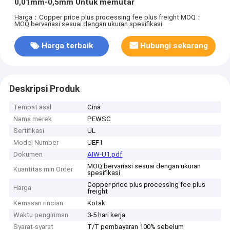
0,01mm-0,5mm Untuk memutar
Harga：Copper price plus processing fee plus freight
MOQ：
MOQ bervariasi sesuai dengan ukuran spesifikasi
Harga terbaik
Hubungi sekarang
Deskripsi Produk
Tempat asal
Cina
Nama merek
PEWSC
Sertifikasi
UL
Model Number
UEF1
Dokumen
AIW-U1.pdf
MOQ bervariasi sesuai dengan ukuran
Kuantitas min Order
spesifikasi
Copper price plus processing fee plus
Harga
freight
Kemasan rincian
Kotak
Waktu pengiriman
3-5 hari kerja
Syarat-syarat
T/T pembayaran 100% sebelum