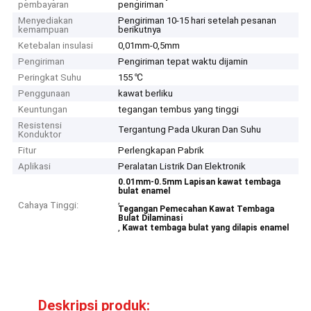
pembayaran
pengiriman
Menyediakan
Pengiriman 10-15 hari setelah pesanan
kemampuan
berikutnya
Ketebalan insulasi
0,01mm-0,5mm
Pengiriman
Pengiriman tepat waktu dijamin
Peringkat Suhu
155 ℃
Penggunaan
kawat berliku
Keuntungan
tegangan tembus yang tinggi
Resistensi
Tergantung Pada Ukuran Dan Suhu
Konduktor
Fitur
Perlengkapan Pabrik
Aplikasi
Peralatan Listrik Dan Elektronik
0.01mm-0.5mm Lapisan kawat tembaga
bulat enamel
,
Cahaya Tinggi:
Tegangan Pemecahan Kawat Tembaga
Bulat Dilaminasi
,
Kawat tembaga bulat yang dilapis enamel
Deskripsi produk: